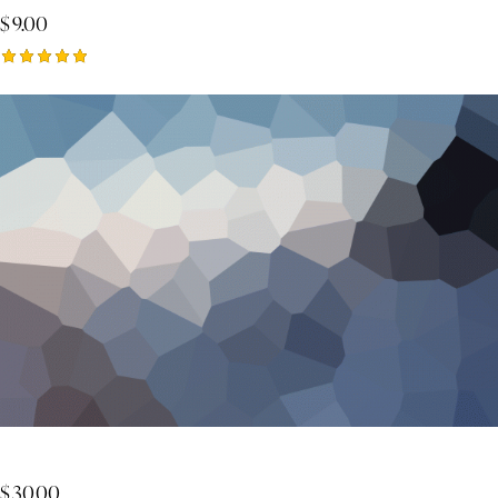
$
9.00
Rated
5.00
out of 5
The Lean Startup
$
30.00