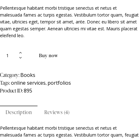
out of
5
Pellentesque habitant morbi tristique senectus et netus et
based
malesuada fames ac turpis egestas. Vestibulum tortor quam, feugiat
on
custo
vitae, ultricies eget, tempor sit amet, ante. Donec eu libero sit amet
mer
rating
quam egestas semper. Aenean ultricies mi vitae est. Mauris placerat
s
eleifend leo.
Buy now
Category:
Books
Tags:
online services
,
portfolios
Product ID:
895
Description
Reviews (4)
Pellentesque habitant morbi tristique senectus et netus et
malesuada fames ac turpis egestas. Vestibulum tortor quam, feugiat