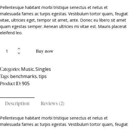
of 5
based
Pellentesque habitant morbi tristique senectus et netus et
on
malesuada fames ac turpis egestas. Vestibulum tortor quam, feugiat
custom
er
vitae, ultricies eget, tempor sit amet, ante. Donec eu libero sit amet
ratings
quam egestas semper. Aenean ultricies mi vitae est. Mauris placerat
eleifend leo.
Buy now
Categories:
Music
,
Singles
Tags:
benchmarks
,
tips
Product ID:
905
Description
Reviews (2)
Pellentesque habitant morbi tristique senectus et netus et
malesuada fames ac turpis egestas. Vestibulum tortor quam, feugiat